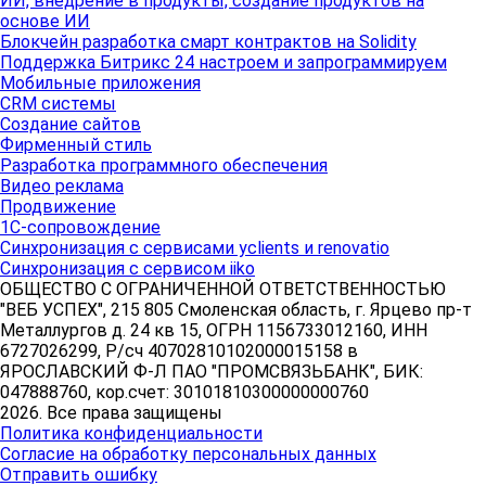
ИИ, внедрение в продукты, создание продуктов на
основе ИИ
Блокчейн разработка смарт контрактов на Solidity
Поддержка Битрикс 24 настроем и запрограммируем
Мобильные приложения
CRM системы
Создание сайтов
Фирменный стиль
Разработка программного обеспечения
Видео реклама
Продвижение
1С-сопровождение
Синхронизация с сервисами yclients и renovatio
Синхронизация с сервисом iiko
ОБЩЕСТВО С ОГРАНИЧЕННОЙ ОТВЕТСТВЕННОСТЬЮ
"ВЕБ УСПЕХ", 215 805 Смоленская область, г. Ярцево пр-т
Металлургов д. 24 кв 15, ОГРН 1156733012160, ИНН
6727026299, Р/сч 40702810102000015158 в
ЯРОСЛАВСКИЙ Ф-Л ПАО "ПРОМСВЯЗЬБАНК", БИК:
047888760, кор.счет: 30101810300000000760
2026. Все права защищены
Политика конфиденциальности
Согласие на обработку персональных данных
Отправить ошибку