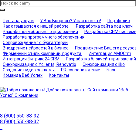
Цены на услуги
У Вас Вопросы? У нас ответы!
Портфолио
Как отзываются о нашей работе.
Разработка сайта под ключ
Разработка мобильного приложения
Разработка CRM систем
Разработка программного обеспечения
Сопровождение 1с бухгалтерии
Внедрение нейросетей в бизнес
Продвижение Вашего ресурс
Фирменный стиль компании, продукта.
Интеграция AMOCrm
Интеграция Битрикс24 CRM
Разработка блокчейн приложений
Синхронизация с Yclients, Renovatio
Синхронизация с iiko
Создание видео рекламы
PR сопровождение
Блог
Команда Веб Успех
Контакты
Добро пожаловать!
Сайт компании "Веб
Успех"
О компании
8 (800) 550-88-32
8 (800) 550-88-32